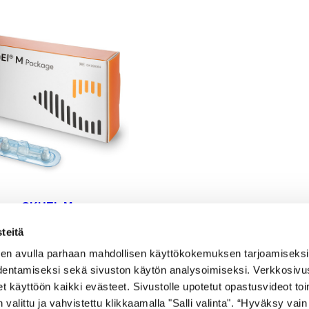
OKUEL M
LEKTRODIPAKKAUS
teitä
en avulla parhaan mahdollisen käyttökokemuksen tarjoamiseksi
249,00
€
dentamiseksi sekä sivuston käytön analysoimiseksi. Verkkosivu
LISÄÄ OSTOSKORIIN
set käyttöön kaikki evästeet. Sivustolle upotetut opastusvideot to
 valittu ja vahvistettu klikkaamalla "Salli valinta". “Hyväksy vain