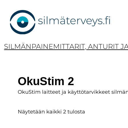
Siirry
sisältöön
SILMÄNPAINEMITTARIT, ANTURIT J
OkuStim 2
OkuStim laitteet ja käyttötarvikkeet silm
Näytetään kaikki 2 tulosta