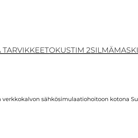
A TARVIKKEET
OKUSTIM 2
SILMÄMASKI
än verkkokalvon sähkösimulaatiohoitoon kotona Su