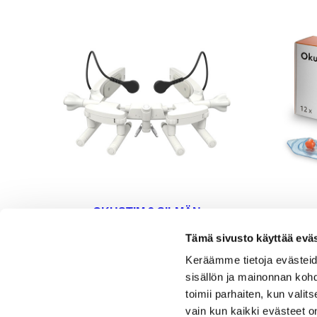
OKUSTIM 2 SILMÄN
SÄHKÖSTIMULAATIOHOITOL
E
Tämä sivusto käyttää eväs
AITE
Keräämme tietoja evästeid
6890,00
€
sisällön ja mainonnan koh
LISÄÄ OSTOSKORIIN
toimii parhaiten, kun valit
vain kun kaikki evästeet on