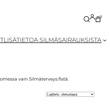
0
Etsi
T
LISÄTIETOA SILMÄSAIRAUKSISTA
omessa vain Silmäterveys.fistä.