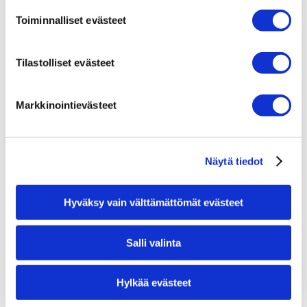
Toiminnalliset evästeet
ICARE HOME JA
PARISTOT ICARE
HOME2 -
HOME2 -
Tilastolliset evästeet
SILMÄNPAINEMITTA
SILMÄNPAINEMITTA
REIDEN
RIIN (4 KPL)
ANTURIPESÄ
Markkinointievästeet
65,00
€
9,90
€
LISÄÄ
LISÄÄ
OSTOSKORIIN
OSTOSKORIIN
Näytä tiedot
Hyväksy vain välttämättömät evästeet
Salli valinta
Hylkää evästeet
PARISTOT ICARE
HOME -