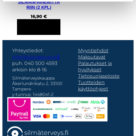
SILMÄNPAINEMITTA
RIIN (2 KPL)
16,90
€
LISÄÄ
OSTOSKORIIN
Yhteystiedot:
Myyntiehdot
info@silmaterveys.ﬁ
Maksutavat
puh. 040 500 4593
Palautukset ja
arkisin klo 8-16
hyvitykset
Tietosuojaseloste
Silmäterveyskauppa
Tuotteiden
Åkerlundinkatu 2, 33100
käyttöohjeet
Tampere
y-tunnus: 1448041-2