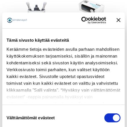
ICARE HOME- JA
HOME2 -
Tämä sivusto käyttää evästeitä
SILMÄNPAINEMITTA
REIDEN
Keräämme tietoja evästeiden avulla parhaan mahdollisen
KERTAKÄYTTÖANT
ICARE HOME2
URIT 20 KPL
käyttökokemuksen tarjoamiseksi, sisällön ja mainonnan
SILMÄNPAINEMITTA
kohdentamiseksi sekä sivuston käytön analysoimiseksi.
RI
Verkkosivusto toimii parhaiten, kun valitset käyttöön
1990,00
€
29,90
€
kaikki evästeet. Sivustolle upotetut opastusvideot
LISÄÄ
LISÄÄ
toimivat vain kun kaikki evästeet on valittu ja vahvistettu
OSTOSKORIIN
OSTOSKORIIN
klikkaamalla "Salli valinta". “Hyväksy vain välttämättömät
evästeet” -nappia painamalla hyväksyt vain
välttämättömien evästeiden käytön. Evästeasetukset
ovat voimassa 12 kuukautta. Voit muokata tai poistaa jo
Suostumuksen
annettuja asetuksia evästeikkunamme kautta.
Välttämättömät evästeet
valinta