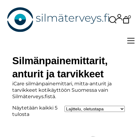
Siirry
sisältöön
0
Etsi
Silmänpainemittarit,
anturit ja tarvikkeet
iCare silmänpainemittari, mitta-anturit ja
tarvikkeet kotikäyttöön Suomessa vain
Silmäterveys.fistä.
Näytetään kaikki 5
tulosta