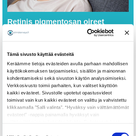
Retinis pigmentosan oireet
Retinis pigmentosan ensioire on tavallisesti
hämäränäön heikentyminen
, joka johtuu
sauvasolujen varhaisesta rappeutumisesta.
Tämän jälkeen kehittyy perifeerisen
Tämä sivusto käyttää evästeitä
näkökentän
kaventuminen, joka voi edetä vuosien kuluessa
Keräämme tietoja evästeiden avulla parhaan mahdollisen
putkinäöksi.
käyttökokemuksen tarjoamiseksi, sisällön ja mainonnan
kohdentamiseksi sekä sivuston käytön analysoimiseksi.
Oireisiin kuuluu usein myös
häikäisyherkkyyttä, värinäön häiriöitä ja
Verkkosivusto toimii parhaiten, kun valitset käyttöön
näöntarkkuuden laskua
, ja taudin
kaikki evästeet. Sivustolle upotetut opastusvideot
loppuvaiheessa voi ilmetä myös keskikentän
toimivat vain kun kaikki evästeet on valittu ja vahvistettu
näön heikkenemistä fotoreseptorien
klikkaamalla "Salli valinta". “Hyväksy vain välttämättömät
tuhoutumisen tai kystisen makulaturvotuksen
evästeet” -nappia painamalla hyväksyt vain
seurauksena.
välttämättömien evästeiden käytön. Evästeasetukset
Retinis pigmentosa etenee yleensä hitaasti
ovat voimassa 12 kuukautta. Voit muokata tai poistaa jo
Suostumuksen
vuosien tai vuosikymmenten aikana, ja