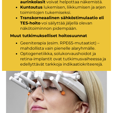
aurinkolasit
voivat helpottaa näkemistä.
Kuntoutus
lukemisen, liikkumisen ja arjen
toimintojen tukemiseksi.
Transkorneaalinen sähköstimulaatio eli
TES-hoito
voi säilyttää jäljellä olevan
näkötoiminnon pidempään.
Muut tutkimukselliset hoitosuunnat
Geeniterapia (esim. RPE65-mutaatiot) –
mahdollista vain pienelle alaryhmälle.
Optogenetiikka, solukorvaushoidot ja
retina-implantit ovat tutkimusvaiheessa ja
edellyttävät tarkkoja indikaatiokriteerejä.