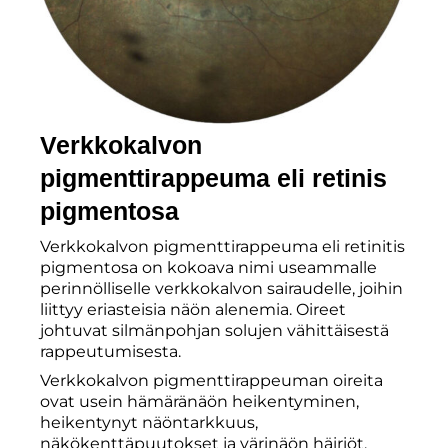
Verkkokalvon
pigmenttirappeuma eli retinis
pigmentosa
Verkkokalvon pigmenttirappeuma eli retinitis
pigmentosa on kokoava nimi useammalle
perinnölliselle verkkokalvon sairaudelle, joihin
liittyy eriasteisia näön alenemia. Oireet
johtuvat silmänpohjan solujen vähittäisestä
rappeutumisesta.
Verkkokalvon pigmenttirappeuman oireita
ovat usein hämäränäön heikentyminen,
heikentynyt näöntarkkuus,
näkökenttäpuutokset ja värinäön häiriöt.