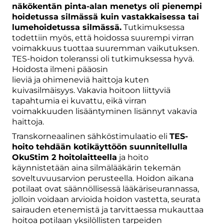
näkökentän pinta-alan menetys oli pienempi
hoidetussa silmässä kuin vastakkaisessa tai
lumehoidetussa silmässä.
Tutkimuksessa
todettiin myös, että hoidossa suurempi virran
voimakkuus tuottaa suuremman vaikutuksen.
TES-hoidon toleranssi oli tutkimuksessa hyvä.
Hoidosta ilmeni pääosin
lieviä ja ohimeneviä haittoja kuten
kuivasilmäisyys. Vakavia hoitoon liittyviä
tapahtumia ei kuvattu, eikä virran
voimakkuuden lisääntyminen lisännyt vakavia
haittoja.
Transkorneaalinen sähköstimulaatio eli
TES-
hoito tehdään kotikäyttöön suunnitellulla
OkuStim 2 hoitolaitteella
ja hoito
käynnistetään aina silmälääkärin tekemän
soveltuvuusarvion perusteella. Hoidon aikana
potilaat ovat säännöllisessä lääkäriseurannassa,
jolloin voidaan arvioida hoidon vastetta, seurata
sairauden etenemistä ja tarvittaessa mukauttaa
hoitoa potilaan yksilöllisten tarpeiden