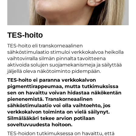
TES-hoito
TES-hoito eli transkorneaalinen
sähköstimulaatio stimuloi verkkokalvoa heikolla
vaihtovirralla silmän pinnalta tavoitteena
aktivoida solujen suojamekanismeja ja säilyttää
jäljellä oleva näkötoiminto pidempään.
TES-hoito ei paranna verkkokalvon
pigmenttirappeumaa, mutta tutkimuksissa
sen on havaittu voivan hidastaa näkökentän
pienenemistä. Transkorneaalinen
sähköstimulaatio voi olla vaihtoehto, jos
verkkokalvon toiminta on vielä säilynyt.
Silmälääkäri tekee arvion potilaan
soveltuvuudesta hoitoon.
TES-hoidon tutkimuksessa on havaittu, että