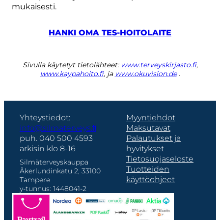
mukaisesti.
HANKI OMA TES-HOITOLAITE
Sivulla käytetyt tietolähteet:
www.terveyskirjasto.fi
,
www.kaypahoito.fi
, ja
www.okuvision.de
.
Yhteystiedot:
Myyntiehdot
info@silmaterveys.ﬁ
Maksutavat
puh. 040 500 4593
Palautukset ja
arkisin klo 8-16
hyvitykset
Tietosuojaseloste
Silmäterveyskauppa
Tuotteiden
Åkerlundinkatu 2, 33100
käyttöohjeet
Tampere
y-tunnus: 1448041-2